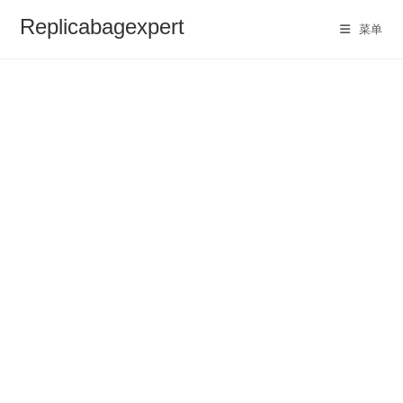
Skip
Replicabagexpert
菜单
to
content