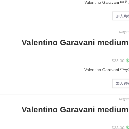
Valentino Garavani
$
加入购
所有产
Valentino Garavani medium
$
$
33.00
Valentino Garavani
$
加入购
所有产
Valentino Garavani medium
$
$
33.00