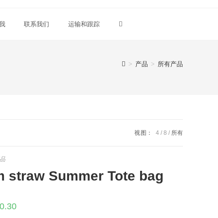
我
联系我们
运输和跟踪
Toggle
website
>
产品
>
所有产品
search
视图：
4
8
所有
品
m straw Summer Tote bag
原
当
0.30
价
前