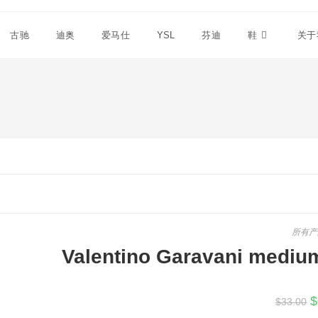
古驰
迪奥
爱马仕
YSL
芬迪
鞋
关于
所有产
Valentino Garavani mediu
$
$
33.00